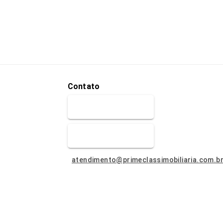
Contato
(51) 9.8992-1508
(51) 9.8992-1508
atendimento@primeclassimobiliaria.com.b